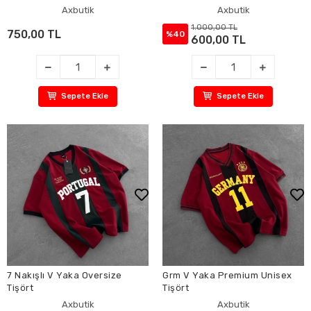
Axbutik
Axbutik
1.000,00 TL
750,00 TL
%40
600,00 TL
Sepete Ekle
Sepete Ekle
7 Nakışlı V Yaka Oversize
Grm V Yaka Premium Unisex
Tişört
Tişört
Axbutik
Axbutik