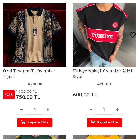
Özel Tasarım ITL Oversize
Türkiye Nakışlı Oversize Atlet-
Tişört
Siyah
Axbutik
Axbutik
1.000,00 TL
600,00 TL
%25
750,00 TL
Sepete Ekle
Sepete Ekle