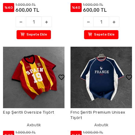
1.000,00 TL
1.000,00 TL
%40
%40
600,00 TL
600,00 TL
Sepete Ekle
Sepete Ekle
Esp Şeritli Oversize Tişört
Frnc Şeritli Premium Unisex
Tişört
Axbutik
Axbutik
1.000,00 TL
1.000,00 TL