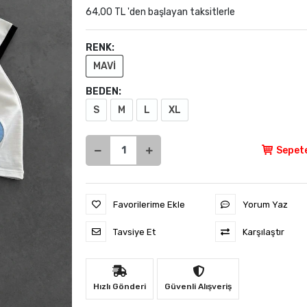
64,00 TL 'den başlayan taksitlerle
RENK:
MAVİ
BEDEN:
S
M
L
XL
Sepete
Favorilerime Ekle
Yorum Yaz
Tavsiye Et
Karşılaştır
Hızlı Gönderi
Güvenli Alışveriş