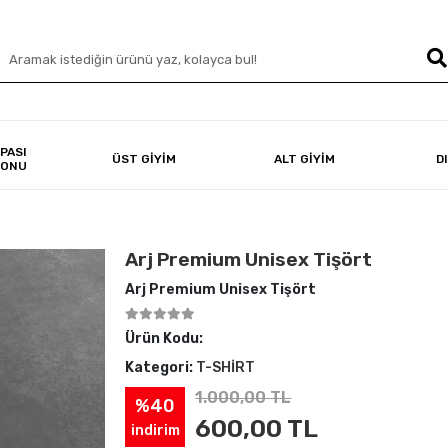
PASI
ÜST GİYİM
ALT GİYİM
D
YONU
Arj Premium Unisex Tişört
Arj Premium Unisex Tişört
Ürün Kodu:
Kategori:
T-SHİRT
1.000,00 TL
%40
600,00 TL
indirim