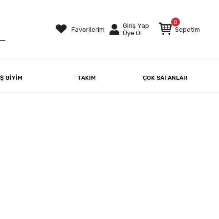
0
Giriş Yap
Favorilerim
Sepetim
Üye Ol
IŞ GİYİM
TAKIM
ÇOK SATANLAR