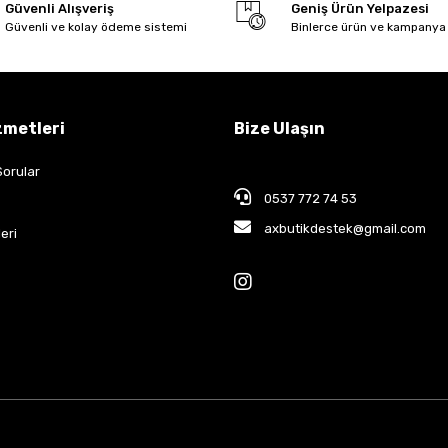
Güvenli Alışveriş
Geniş Ürün Yelpazesi
Güvenli ve kolay ödeme sistemi
Binlerce ürün ve kampanya
zmetleri
Bize Ulaşın
Sorular
0537 772 74 53
axbutikdestek@gmail.com
eri