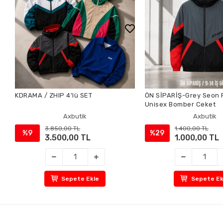
KDRAMA / ZHIP 4'lü SET
ÖN SİPARİŞ-Grey Seon 
Unisex Bomber Ceket
Axbutik
Axbutik
3.850,00 TL
1.400,00 TL
%9
%29
3.500,00 TL
1.000,00 TL
Sepete Ekle
Sepete Ek