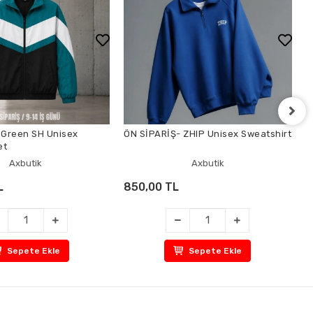
 Green SH Unisex
ÖN SİPARİŞ- ZHIP Unisex Sweatshirt
P
et
Axbutik
Axbutik
L
850,00 TL
7
Sepete Ekle
Sepete Ekle