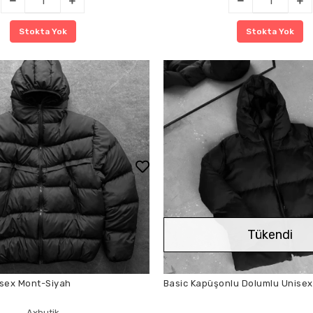
Stokta Yok
Stokta Yok
Tükendi
isex Mont-Siyah
Basic Kapüşonlu Dolumlu Unise
Axbutik