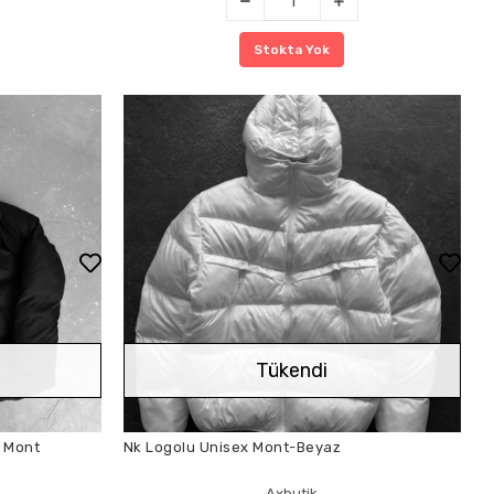
Stokta Yok
Tükendi
x Mont
Nk Logolu Unisex Mont-Beyaz
Axbutik