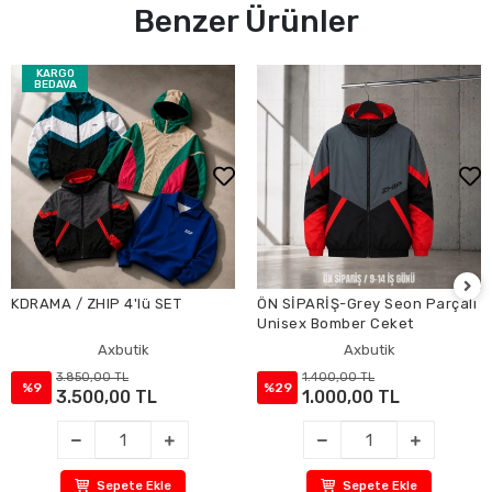
Benzer Ürünler
KARGO
BEDAVA
KDRAMA / ZHIP 4'lü SET
ÖN SİPARİŞ-Grey Seon Parçalı
Unisex Bomber Ceket
Axbutik
Axbutik
3.850,00 TL
1.400,00 TL
%9
%29
3.500,00 TL
1.000,00 TL
Sepete Ekle
Sepete Ekle