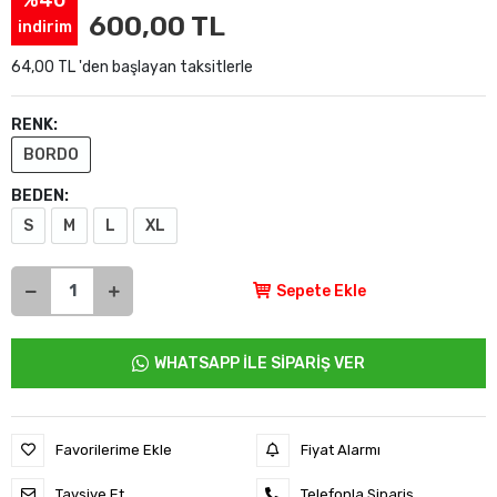
%40
600,00 TL
indirim
64,00 TL 'den başlayan taksitlerle
RENK:
BORDO
BEDEN:
S
M
L
XL
Sepete Ekle
WHATSAPP İLE SİPARİŞ VER
Favorilerime Ekle
Fiyat Alarmı
Tavsiye Et
Telefonla Sipariş