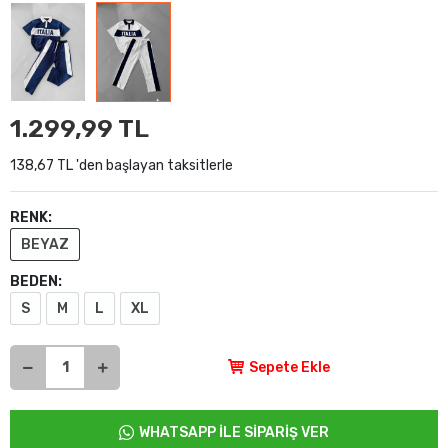
1.299,99 TL
138,67 TL 'den başlayan taksitlerle
RENK:
BEYAZ
BEDEN:
S
M
L
XL
Sepete Ekle
WHATSAPP İLE SİPARİŞ VER