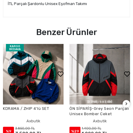
İTL Parçalı Şardonlu Unisex Eşofman Takımı
Benzer Ürünler
KARGO
BEDAVA
KDRAMA / ZHIP 4'lü SET
ÖN SİPARİŞ-Grey Seon Parçalı
Unisex Bomber Ceket
Axbutik
Axbutik
3.850,00 TL
1.400,00 TL
%9
%29