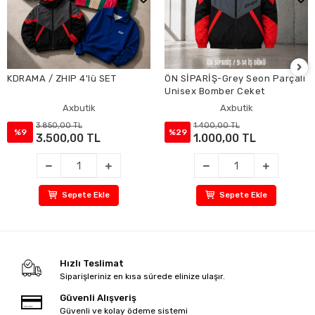
KDRAMA / ZHIP 4'lü SET
ÖN SİPARİŞ-Grey Seon Parçalı
Unisex Bomber Ceket
Axbutik
Axbutik
3.850,00 TL
1.400,00 TL
%9
%29
3.500,00 TL
1.000,00 TL
Sepete Ekle
Sepete Ekle
Hızlı Teslimat
Siparişleriniz en kısa sürede elinize ulaşır.
Güvenli Alışveriş
Güvenli ve kolay ödeme sistemi