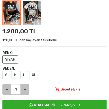
1.200,00 TL
128,00 TL 'den başlayan taksitlerle
RENK:
SİYAH
BEDEN:
S
M
L
XL
Sepete Ekle
WHATSAPP İLE SİPARİŞ VER