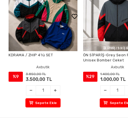
KDRAMA / ZHIP 4'lü SET
ÖN SİPARİŞ-Grey Seon 
Unisex Bomber Ceket
Axbutik
Axbutik
3.850,00 TL
1.400,00 TL
%9
%29
3.500,00 TL
1.000,00 TL
Sepete Ekle
Sepete Ek