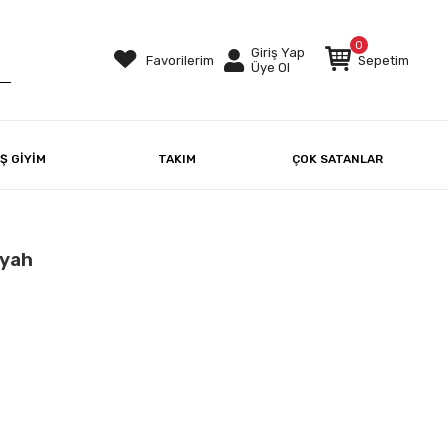
0
Giriş Yap
Favorilerim
Sepetim
Üye Ol
IŞ GİYİM
TAKIM
ÇOK SATANLAR
iyah