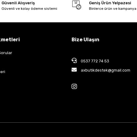
Güvenli Alışveriş
Geniş Ürün Yelpazesi
Güvenli ve kolay ödeme sistemi
Binlerce ürün ve kampanya
zmetleri
Bize Ulaşın
Sorular
0537 772 74 53
axbutikdestek@gmail.com
eri