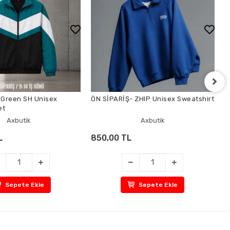
 Green SH Unisex
ÖN SİPARİŞ- ZHIP Unisex Sweatshirt
P
et
Axbutik
Axbutik
L
850,00 TL
7
Sepete Ekle
Sepete Ekle