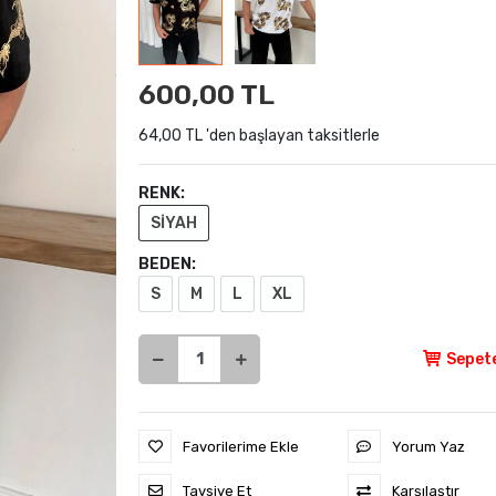
600,00 TL
64,00 TL 'den başlayan taksitlerle
RENK:
SİYAH
BEDEN:
S
M
L
XL
Sepete
Favorilerime Ekle
Yorum Yaz
Tavsiye Et
Karşılaştır