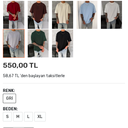
550,00 TL
58,67 TL 'den başlayan taksitlerle
RENK:
GRİ
BEDEN:
S
M
L
XL