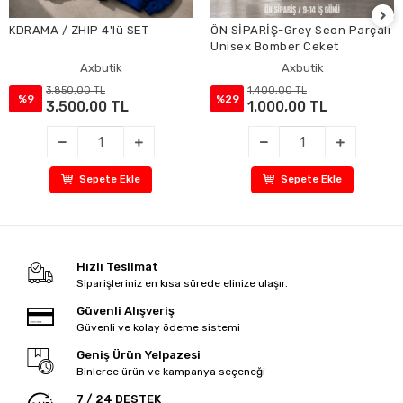
KDRAMA / ZHIP 4'lü SET
ÖN SİPARİŞ-Grey Seon Parçalı
Unisex Bomber Ceket
Axbutik
Axbutik
3.850,00 TL
1.400,00 TL
%9
%29
3.500,00 TL
1.000,00 TL
Sepete Ekle
Sepete Ekle
Hızlı Teslimat
Siparişleriniz en kısa sürede elinize ulaşır.
Güvenli Alışveriş
Güvenli ve kolay ödeme sistemi
Geniş Ürün Yelpazesi
Binlerce ürün ve kampanya seçeneği
7 / 24 DESTEK