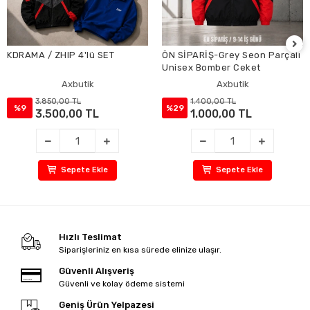
KDRAMA / ZHIP 4'lü SET
ÖN SİPARİŞ-Grey Seon Parçalı
Unisex Bomber Ceket
Axbutik
Axbutik
3.850,00 TL
1.400,00 TL
%9
%29
3.500,00 TL
1.000,00 TL
Sepete Ekle
Sepete Ekle
Hızlı Teslimat
Siparişleriniz en kısa sürede elinize ulaşır.
Güvenli Alışveriş
Güvenli ve kolay ödeme sistemi
Geniş Ürün Yelpazesi