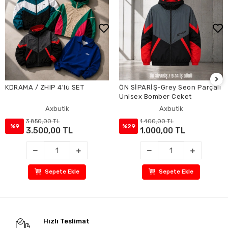
KDRAMA / ZHIP 4'lü SET
ÖN SİPARİŞ-Grey Seon Parçalı
Unisex Bomber Ceket
Axbutik
Axbutik
3.850,00 TL
1.400,00 TL
%9
%29
3.500,00 TL
1.000,00 TL
Sepete Ekle
Sepete Ekle
Hızlı Teslimat