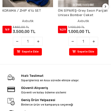
KDRAMA / ZHIP 4'lü SET
ÖN SİPARİŞ-Grey Seon Parçalı
Unisex Bomber Ceket
Axbutik
Axbutik
3.850,00 TL
1.400,00 TL
%9
%29
3.500,00 TL
1.000,00 TL
Sepete Ekle
Sepete Ekle
Hızlı Teslimat
Siparişleriniz en kısa sürede elinize ulaşır.
Güvenli Alışveriş
Güvenli ve kolay ödeme sistemi
Geniş Ürün Yelpazesi
Binlerce ürün ve kampanya seçeneği