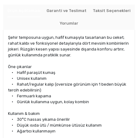
Ürün Açıklaması
Garanti ve Teslimat
Taksit Seçenekleri
Yorumlar
Şehir temposuna uygun, hafif kumaşıyla tasarlanan bu ceket;
rahat kalıbı ve fonksiyonel detaylarıyla dört mevsim kombinlerin
jokeri. Rüzgârı kesen yapısı sayesinde dışarıda konforu artırır,
günlük kullanımda pratiklik sunar.
Öne çıkanlar
• Hafif paraşüt kumaş
• Unisex kullanım
• Rahat/regular kalıp (oversize görünüm için 1 beden büyük
tercih edebilirsin)
• Fermuarlı kapama
• Günlük kullanıma uygun, kolay kombin
Kullanım & bakım
• 30°C hassas yıkama önerilir
• Düşük ısıda ütü / mümkünse ütüsüz kullanım
• Ağartıcı kullanmayın