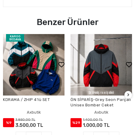
Benzer Ürünler
ÖN SİPARİŞ-Grey Seon Parçalı
ÖN SİPARİŞ-Pink Parçalı
Unisex Bomber Ceket
Unisex Bomber Ceket
Axbutik
Axbutik
1.400,00 TL
1.000,00 TL
%29
1.000,00 TL